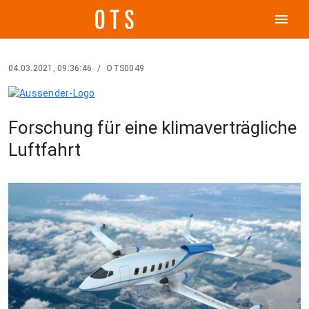
menu
04.03.2021, 09:36:46
/
OTS0049
Forschung für eine klimaverträgliche
Luftfahrt