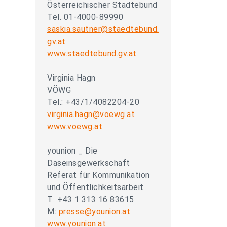
Österreichischer Städtebund
Tel. 01-4000-89990
saskia.sautner@staedtebund.
gv.at
www.staedtebund.gv.at
Virginia Hagn
VÖWG
Tel.: +43/1/4082204-20
virginia.hagn@voewg.at
www.voewg.at
younion _ Die
Daseinsgewerkschaft
Referat für Kommunikation
und Öffentlichkeitsarbeit
T: +43 1 313 16 83615
M:
presse@younion.at
www.younion.at