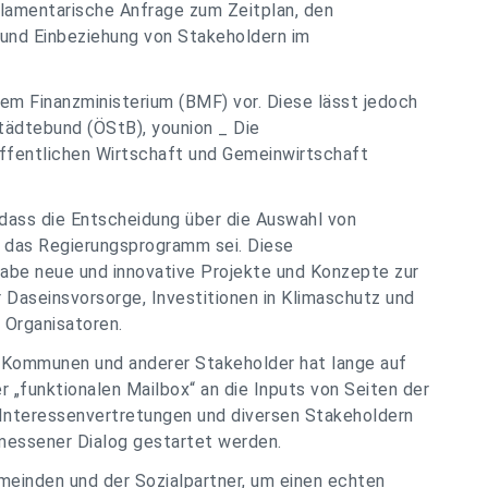
arlamentarische Anfrage zum Zeitplan, den
 und Einbeziehung von Stakeholdern im
dem Finanzministerium (BMF) vor. Diese lässt jedoch
Städtebund (ÖStB), younion _ Die
ffentlichen Wirtschaft und Gemeinwirtschaft
, dass die Entscheidung über die Auswahl von
e das Regierungsprogramm sei. Diese
abe neue und innovative Projekte und Konzepte zur
 Daseinsvorsorge, Investitionen in Klimaschutz und
e Organisatoren.
er Kommunen und anderer Stakeholder hat lange auf
er „funktionalen Mailbox“ an die Inputs von Seiten der
Interessenvertretungen und diversen Stakeholdern
messener Dialog gestartet werden.
meinden und der Sozialpartner, um einen echten