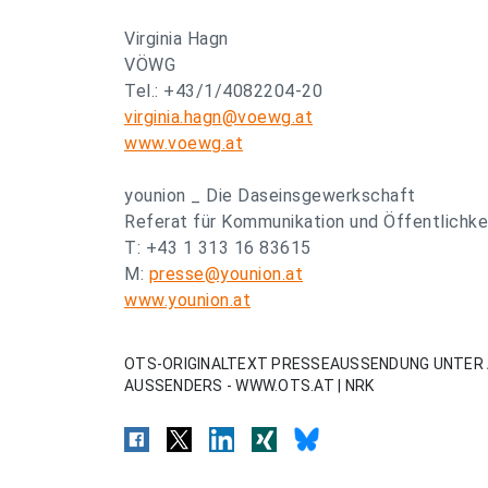
Virginia Hagn
VÖWG
Tel.: +43/1/4082204-20
virginia.hagn@voewg.at
www.voewg.at
younion _ Die Daseinsgewerkschaft
Referat für Kommunikation und Öffentlichke
T: +43 1 313 16 83615
M:
presse@younion.at
www.younion.at
OTS-ORIGINALTEXT PRESSEAUSSENDUNG UNTER 
AUSSENDERS - WWW.OTS.AT | NRK