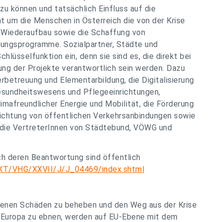
u können und tatsächlich Einfluss auf die
t um die Menschen in Österreich die von der Krise
n Wiederaufbau sowie die Schaffung von
gungsprogramme. Sozialpartner, Städte und
üsselfunktion ein, denn sie sind es, die direkt bei
ng der Projekte verantwortlich sein werden. Dazu
erbetreuung und Elementarbildung, die Digitalisierung
esundheitswesens und Pflegeeinrichtungen,
limafreundlicher Energie und Mobilität, die Förderung
dichtung von öffentlichen Verkehrsanbindungen sowie
 die VertreterInnen von Städtebund, VÖWG und
ch deren Beantwortung sind öffentlich
AKT/VHG/XXVII/J/J_04469/index.shtml
enen Schäden zu beheben und den Weg aus der Krise
n Europa zu ebnen, werden auf EU-Ebene mit dem