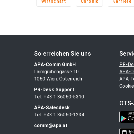
Wirtschaft
Chronik
Karriere
So erreichen Sie uns
Serv
APA-Comm GmbH
PR-De
Laimgrubengasse 10
APA-O
1060 Wien, Österreich
APA-F
Cookie
PR-Desk Support
Tel. +43 1 36060-5310
OTS-
APA-Salesdesk
Tel. +43 1 36060-1234
comm@apa.at