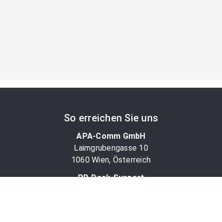
So erreichen Sie uns
APA-Comm GmbH
Laimgrubengasse 10
1060 Wien, Österreich
PR-Desk Support
Tel. +43 1 36060-5310
APA-Salesdesk
Tel. +43 1 36060-1234