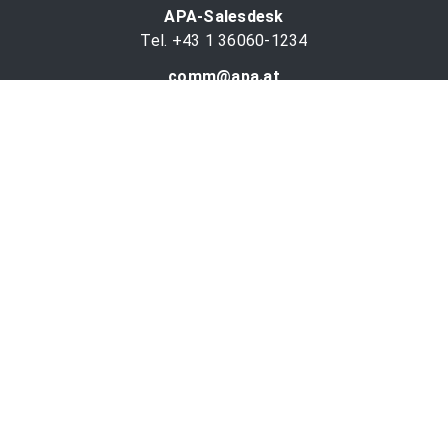
APA-Salesdesk
Tel. +43 1 36060-1234
comm@apa.at
Services
PR-Desk
APA-OTS-Video
APA-Fotoservice
Cookie-Präferenzen
OTS-App