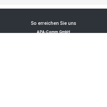
So erreichen Sie uns
APA-Comm GmbH
Laimgrubengasse 10
1060 Wien, Österreich
PR-Desk Support
Tel. +43 1 36060-5310
APA-Salesdesk
Tel. +43 1 36060-1234
comm@apa.at
Services
PR-Desk