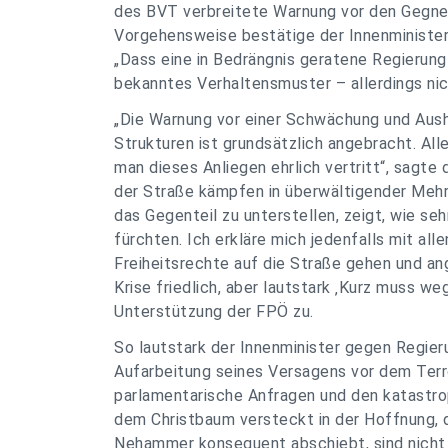
des BVT verbreitete Warnung vor den Gegne
Vorgehensweise bestätige der Innenminister 
„Dass eine in Bedrängnis geratene Regierung ve
bekanntes Verhaltensmuster – allerdings nic
„Die Warnung vor einer Schwächung und Aus
Strukturen ist grundsätzlich angebracht. Al
man dieses Anliegen ehrlich vertritt“, sagte
der Straße kämpfen in überwältigender Mehr
das Gegenteil zu unterstellen, zeigt, wie seh
fürchten. Ich erkläre mich jedenfalls mit alle
Freiheitsrechte auf die Straße gehen und an
Krise friedlich, aber lautstark ‚Kurz muss weg
Unterstützung der FPÖ zu.
So lautstark der Innenminister gegen Regierun
Aufarbeitung seines Versagens vor dem Terro
parlamentarische Anfragen und den katastro
dem Christbaum versteckt in der Hoffnung, d
Nehammer konsequent abschiebt, sind nicht i