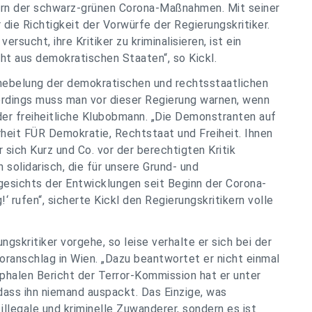
rn der schwarz-grünen Corona-Maßnahmen. Mit seiner
die Richtigkeit der Vorwürfe der Regierungskritiker.
rsucht, ihre Kritiker zu kriminalisieren, ist ein
ht aus demokratischen Staaten“, so Kickl.
hebelung der demokratischen und rechtsstaatlichen
lerdings muss man vor dieser Regierung warnen, wenn
 der freiheitliche Klubobmann. „Die Demonstranten auf
heit FÜR Demokratie, Rechtstaat und Freiheit. Ihnen
r sich Kurz und Co. vor der berechtigten Kritik
n solidarisch, die für unsere Grund- und
gesichts der Entwicklungen seit Beginn der Corona-
!‘ rufen“, sicherte Kickl den Regierungskritikern volle
gskritiker vorgehe, so leise verhalte er sich bei der
ranschlag in Wien. „Dazu beantwortet er nicht einmal
phalen Bericht der Terror-Kommission hat er unter
ass ihn niemand auspackt. Das Einzige, was
llegale und kriminelle Zuwanderer, sondern es ist