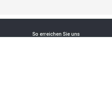
So erreichen Sie uns
APA-Comm GmbH
Laimgrubengasse 10
1060 Wien, Österreich
PR-Desk Support
Tel. +43 1 36060-5310
APA-Salesdesk
Tel. +43 1 36060-1234
comm@apa.at
Services