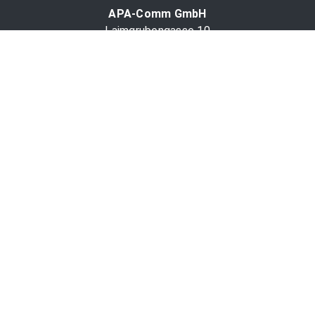
APA-Comm GmbH
Laimgrubengasse 10
1060 Wien, Österreich
PR-Desk Support
Tel. +43 1 36060-5310
APA-Salesdesk
Tel. +43 1 36060-1234
comm@apa.at
Services
PR-Desk
APA-OTS-Video
APA-Fotoservice
Cookie-Präferenzen