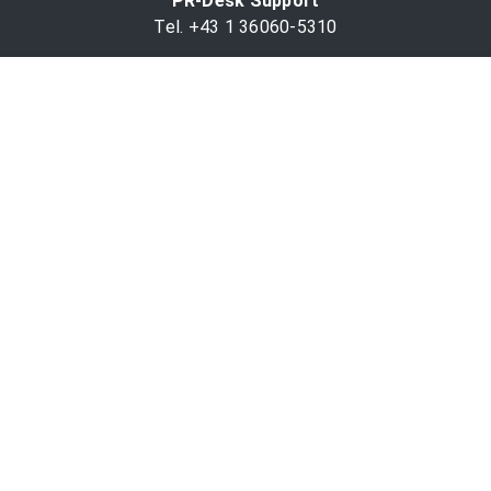
PR-Desk Support
Tel. +43 1 36060-5310
APA-Salesdesk
Tel. +43 1 36060-1234
comm@apa.at
Services
PR-Desk
APA-OTS-Video
APA-Fotoservice
Cookie-Präferenzen
OTS-App