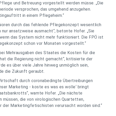
Pflege und Betreuung vorgestellt werden müsse. „Die
rperiode versprochen, das umgehend anzugehen.
ingauftritt in einem Pflegeheim.“
Senioren durch das fehlende Pflegekonzept wesentlich
h nur ansatzweise ausmacht“, betonte Hofer. „Sie
wenn das System nicht mehr funktioniert. Die FPÖ ist
flegekonzept schon vor Monaten vorgestellt.“
s bei Mehrausgaben des Staates die Kosten für die
at die Regierung nicht gemacht“, kritisierte der
de es über viele Jahre hinweg unmöglich sein,
de die Zukunft geraubt.
Wirtschaft durch coronabedingte Übertreibungen
unser Marketing - koste es was es wolle‘ bringt
aatsbankrotts“, warnte Hofer. „Die nächste
 müssen, die von virologischen Quartetten,
 der Marketingfetischisten verursacht worden sind.“