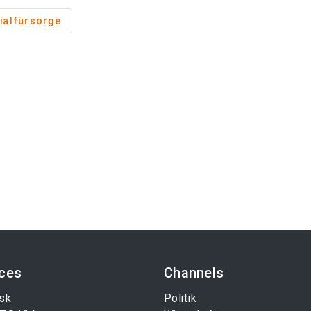
ialfürsorge
ices
Channels
sk
Politik