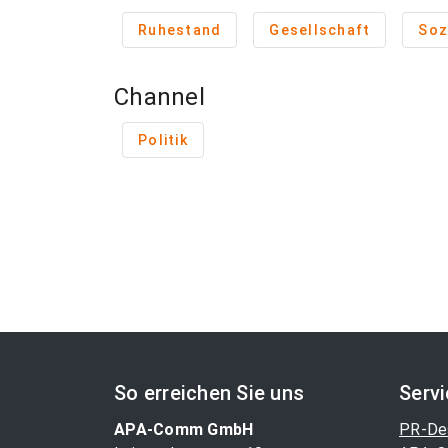
Ruhestand
Gesellschaft
Soz
Channel
Politik
So erreichen Sie uns
Serv
APA-Comm GmbH
PR-De