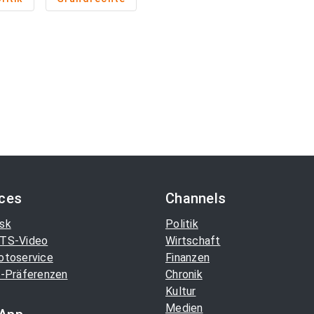
ices
Channels
sk
Politik
TS-Video
Wirtschaft
otoservice
Finanzen
-Präferenzen
Chronik
Kultur
Medien