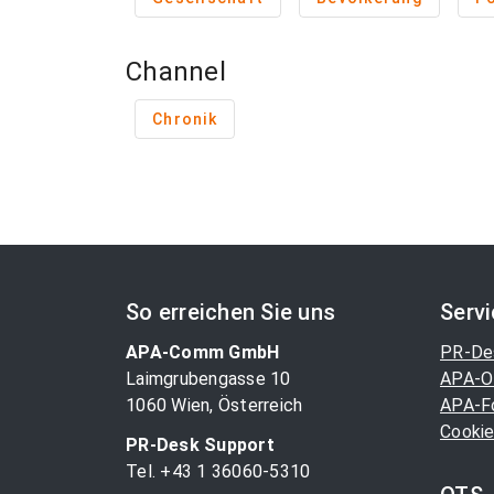
Channel
Chronik
So erreichen Sie uns
Serv
APA-Comm GmbH
PR-De
Laimgrubengasse 10
APA-O
1060 Wien, Österreich
APA-F
Cookie
PR-Desk Support
Tel. +43 1 36060-5310