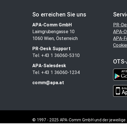
So erreichen Sie uns
Serv
APA-Comm GmbH
PR-De
Laimgrubengasse 10
APA-O
1060 Wien, Österreich
APA-F
Cookie
PR-Desk Support
Tel. +43 1 36060-5310
OTS-
APA-Salesdesk
Tel. +43 1 36060-1234
comm@apa.at
© 1997 - 2025 APA-Comm GmbH und der jeweilige 
vorbehalten.