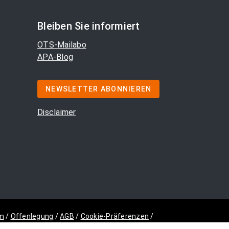
Bleiben Sie informiert
OTS-Mailabo
APA-Blog
NEWSLETTER ABONNIEREN
Disclaimer
m
/
Offenlegung
/
AGB
/
Cookie-Präferenzen
/