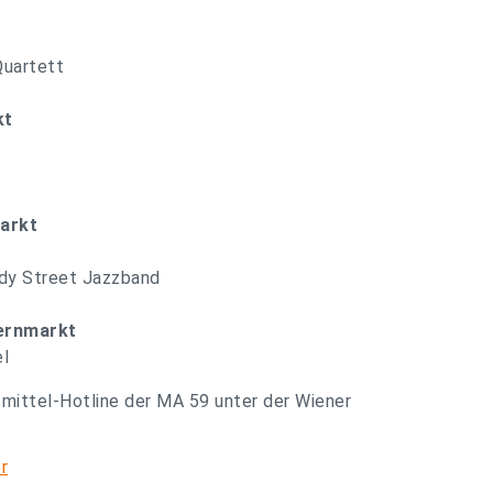
Quartett
kt
Markt
dy Street Jazzband
uernmarkt
el
smittel-Hotline der MA 59 unter der Wiener
r