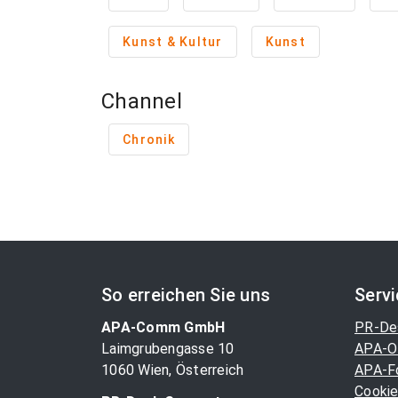
Kunst & Kultur
Kunst
Channel
Chronik
So erreichen Sie uns
Serv
APA-Comm GmbH
PR-De
Laimgrubengasse 10
APA-O
1060 Wien, Österreich
APA-F
Cookie