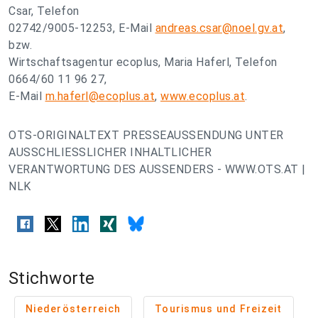
Csar, Telefon
02742/9005-12253, E-Mail
andreas.csar@noel.gv.at
,
bzw.
Wirtschaftsagentur ecoplus, Maria Haferl, Telefon
0664/60 11 96 27,
E-Mail
m.haferl@ecoplus.at
,
www.ecoplus.at
.
OTS-ORIGINALTEXT PRESSEAUSSENDUNG UNTER
AUSSCHLIESSLICHER INHALTLICHER
VERANTWORTUNG DES AUSSENDERS - WWW.OTS.AT |
NLK
Stichworte
Niederösterreich
Tourismus und Freizeit