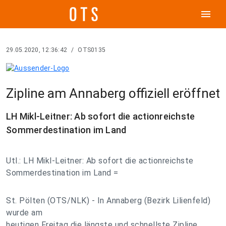
menu
29.05.2020, 12:36:42
/
OTS0135
Zipline am Annaberg offiziell eröffnet
LH Mikl-Leitner: Ab sofort die actionreichste
Sommerdestination im Land
Utl.: LH Mikl-Leitner: Ab sofort die actionreichste
Sommerdestination im Land =
St. Pölten (OTS/NLK) - In Annaberg (Bezirk Lilienfeld)
wurde am
heutigen Freitag die längste und schnellste Zipline