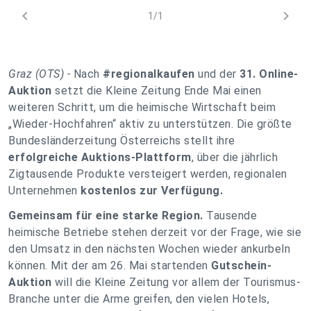
chevron_left
chevron_right
1/1
Graz (OTS) -
Nach
#regionalkaufen
und der
31. Online-
Auktion
setzt die Kleine Zeitung Ende Mai einen
weiteren Schritt, um die heimische Wirtschaft beim
„Wieder-Hochfahren“ aktiv zu unterstützen. Die größte
Bundesländerzeitung Österreichs stellt ihre
erfolgreiche Auktions-Plattform
, über die jährlich
Zigtausende Produkte versteigert werden, regionalen
Unternehmen
kostenlos zur Verfügung.
Gemeinsam für eine starke Region.
Tausende
heimische Betriebe stehen derzeit vor der Frage, wie sie
den Umsatz in den nächsten Wochen wieder ankurbeln
können. Mit der am 26. Mai startenden
Gutschein-
Auktion
will die Kleine Zeitung vor allem der Tourismus-
Branche unter die Arme greifen, den vielen Hotels,