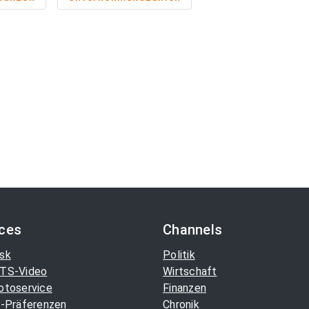
ices
Channels
sk
Politik
TS-Video
Wirtschaft
otoservice
Finanzen
-Präferenzen
Chronik