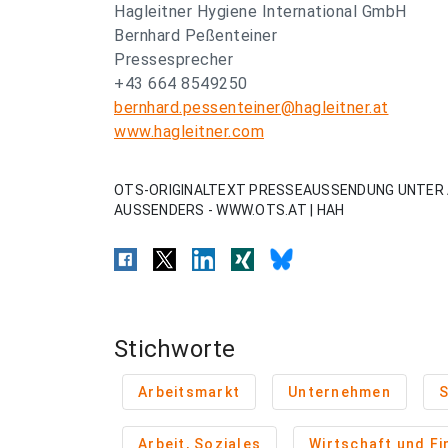
Hagleitner Hygiene International GmbH
Bernhard Peßenteiner
Pressesprecher
+43 664 8549250
bernhard.pessenteiner@hagleitner.at
www.hagleitner.com
OTS-ORIGINALTEXT PRESSEAUSSENDUNG UNTER 
AUSSENDERS - WWW.OTS.AT | HAH
Stichworte
Arbeitsmarkt
Unternehmen
S
Arbeit, Soziales
Wirtschaft und F