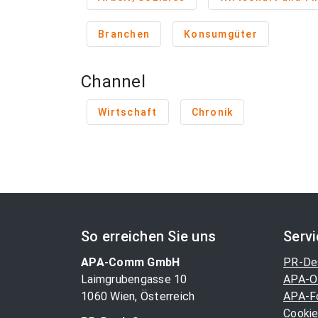
Branchen
Konsumgüter
Channel
Wirtschaft
Chronik
So erreichen Sie uns
Serv
APA-Comm GmbH
PR-De
Laimgrubengasse 10
APA-O
1060 Wien, Österreich
APA-F
Cookie