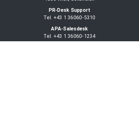
PR-Desk Support
Tel. +43 1 36060-5310
APA-Salesdesk
Tel. +43 1 36060-1234
comm@apa.at
Services
PR-Desk
APA-OTS-Video
APA-Fotoservice
Cookie-Präferenzen
OTS-App