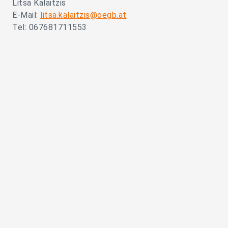
Litsa Kalaitzis
E-Mail:
litsa.kalaitzis@oegb.at
Tel: 067681711553