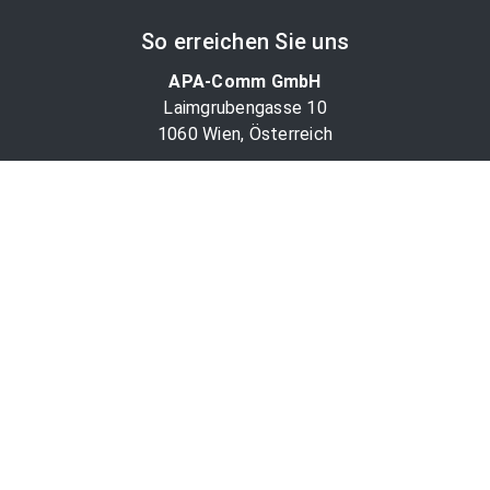
So erreichen Sie uns
APA-Comm GmbH
Laimgrubengasse 10
1060 Wien, Österreich
PR-Desk Support
Tel. +43 1 36060-5310
APA-Salesdesk
Tel. +43 1 36060-1234
comm@apa.at
Services
PR-Desk
APA-OTS-Video
APA-Fotoservice