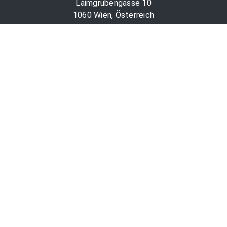
Laimgrubengasse 10
1060 Wien, Österreich
PR-Desk Support
Tel. +43 1 36060-5310
APA-Salesdesk
Tel. +43 1 36060-1234
comm@apa.at
Services
PR-Desk
APA-OTS-Video
APA-Fotoservice
Cookie-Präferenzen
OTS-App