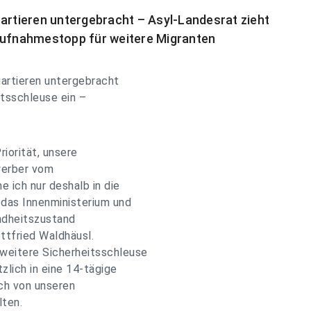
uartieren untergebracht – Asyl-Landesrat zieht
 Aufnahmestopp für weitere Migranten
uartieren untergebracht
itsschleuse ein –
riorität, unsere
werber vom
 ich nur deshalb in die
 das Innenministerium und
ndheitszustand
ttfried Waldhäusl.
weitere Sicherheitsschleuse
zlich in eine 14-tägige
uch von unseren
lten.