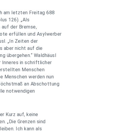
h am letzten Freitag 688
us 126). „Als
h auf der Bremse,
ote erfüllen und Asylwerber
l. „In Zeiten der
 aber nicht auf die
ng übergehen.“ Waldhäusl
Inneres in schriftlicher
berstellten Menschen
 Die Menschen werden nun
n Höchstmaß an Abschottung
alle notwendigen
r Kurz auf, keine
n. „Die Grenzen sind
eiben. Ich kann als