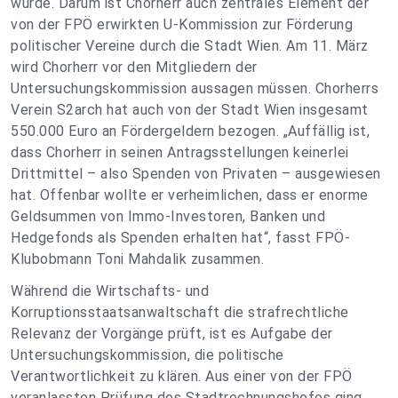
wurde. Darum ist Chorherr auch zentrales Element der
von der FPÖ erwirkten U-Kommission zur Förderung
politischer Vereine durch die Stadt Wien. Am 11. März
wird Chorherr vor den Mitgliedern der
Untersuchungskommission aussagen müssen. Chorherrs
Verein S2arch hat auch von der Stadt Wien insgesamt
550.000 Euro an Fördergeldern bezogen. „Auffällig ist,
dass Chorherr in seinen Antragsstellungen keinerlei
Drittmittel – also Spenden von Privaten – ausgewiesen
hat. Offenbar wollte er verheimlichen, dass er enorme
Geldsummen von Immo-Investoren, Banken und
Hedgefonds als Spenden erhalten hat“, fasst FPÖ-
Klubobmann Toni Mahdalik zusammen.
Während die Wirtschafts- und
Korruptionsstaatsanwaltschaft die strafrechtliche
Relevanz der Vorgänge prüft, ist es Aufgabe der
Untersuchungskommission, die politische
Verantwortlichkeit zu klären. Aus einer von der FPÖ
veranlassten Prüfung des Stadtrechnungshofes ging