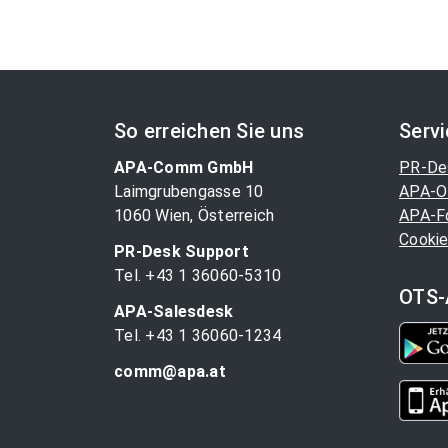
So erreichen Sie uns
Serv
APA-Comm GmbH
PR-De
Laimgrubengasse 10
APA-O
1060 Wien, Österreich
APA-F
Cookie
PR-Desk Support
Tel. +43 1 36060-5310
OTS-
APA-Salesdesk
Tel. +43 1 36060-1234
comm@apa.at