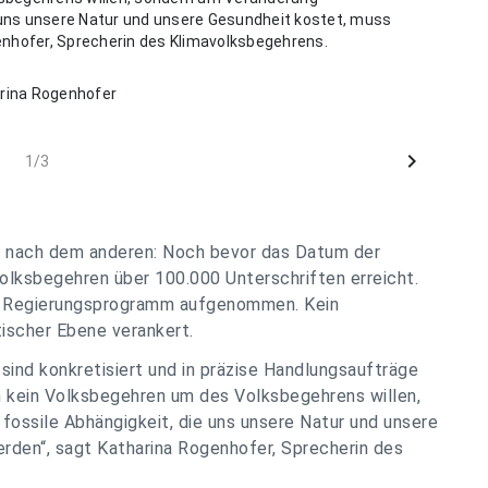
e uns unsere Natur und unsere Gesundheit kostet, muss
enhofer, Sprecherin des Klimavolksbegehrens.
rina Rogenhofer
chevron_right
1/3
lg nach dem anderen: Noch bevor das Datum der
olksbegehren über 100.000 Unterschriften erreicht.
ns Regierungsprogramm aufgenommen. Kein
tischer Ebene verankert.
sind konkretisiert und in präzise Handlungsaufträge
 kein Volksbegehren um des Volksbegehrens willen,
fossile Abhängigkeit, die uns unsere Natur und unsere
rden“, sagt Katharina Rogenhofer, Sprecherin des