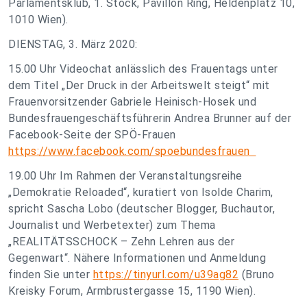
Parlamentsklub, 1. Stock, Pavillon Ring, Heldenplatz 10,
1010 Wien).
DIENSTAG, 3. März 2020:
15.00 Uhr Videochat anlässlich des Frauentags unter
dem Titel „Der Druck in der Arbeitswelt steigt“ mit
Frauenvorsitzender Gabriele Heinisch-Hosek und
Bundesfrauengeschäftsführerin Andrea Brunner auf der
Facebook-Seite der SPÖ-Frauen
https://www.facebook.com/spoebundesfrauen
19.00 Uhr Im Rahmen der Veranstaltungsreihe
„Demokratie Reloaded“, kuratiert von Isolde Charim,
spricht Sascha Lobo (deutscher Blogger, Buchautor,
Journalist und Werbetexter) zum Thema
„REALITÄTSSCHOCK – Zehn Lehren aus der
Gegenwart“. Nähere Informationen und Anmeldung
finden Sie unter
https://tinyurl.com/u39ag82
(Bruno
Kreisky Forum, Armbrustergasse 15, 1190 Wien).