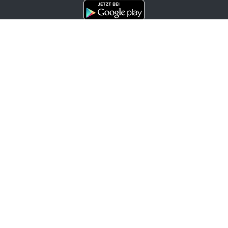
Channels
Politik
Wirtschaft
Finanzen
Chronik
Kultur
Medien
Karriere
Tourismus
Bleiben Sie informiert
OTS-Mailabo