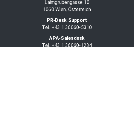
Laimgrubengasse 10
1060 Wien, Österreich
PR-Desk Support
Tel. +43 1 36060-5310
APA-Salesdesk
Tel. +43 1 36060-1234
comm@apa.at
Services
PR-Desk
APA-OTS-Video
APA-Fotoservice
Cookie-Präferenzen
OTS-App