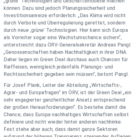
„grüne“ Technologien und Geschäftsmodelle machen
können. Dazu sind jedoch Planungssicherheit und
Investitionsanreize erforderlich. „Das Klima wird nicht
durch Verbote und Überregulierung gerettet, sondern
durch neue ‚grüne’ Technologien. Hier kann sich Europa
als Vorreiter sogar eine Wachstumschance sichern“,
unterstreicht dazu ÖRV-Generalsekretär Andreas Pangl.
„Genossenschaften haben Nachhaltigkeit in ihrer DNA.
Daher liegen im Green Deal durchaus auch Chancen für
Raiffeisen, wenngleich jedenfalls Planungs- und
Rechtssicherheit gegeben sein müssen“, betont Pangl.
Für Josef Plank, Leiter der Abteilung „Wirtschafts-,
Agrar- und Europafragen“ im ÖRV, ist der Green Deal „ein
sehr engagierter ganzheitlicher Ansatz entsprechend
der großen Herausforderungen“. Es bestehe damit die
Chance, dass Europa nachhaltiges Wirtschaften selbst
definiere und nicht wieder hinter anderen nachhinke.
Fest stehe aber auch, dass damit ganze Sektoren
aufgrund der höheren Transparenz, steigender Auflagen