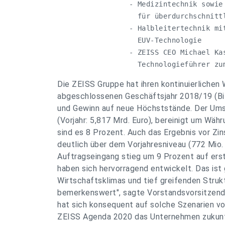
   - Medizintechnik sowie
     für überdurchschnitt
   - Halbleitertechnik mit
     EUV-Technologie 

   - ZEISS CEO Michael Ka
     Technologieführer zu
Die ZEISS Gruppe hat ihren kontinuierliche
abgeschlossenen Geschäftsjahr 2018/19 (Bi
und Gewinn auf neue Höchststände. Der Ums
(Vorjahr: 5,817 Mrd. Euro), bereinigt um Wäh
sind es 8 Prozent. Auch das Ergebnis vor Zin
deutlich über dem Vorjahresniveau (772 Mio.
Auftragseingang stieg um 9 Prozent auf erst
haben sich hervorragend entwickelt. Das ist
Wirtschaftsklimas und tief greifenden Struk
bemerkenswert", sagte Vorstandsvorsitzende
hat sich konsequent auf solche Szenarien v
ZEISS Agenda 2020 das Unternehmen zukunfts