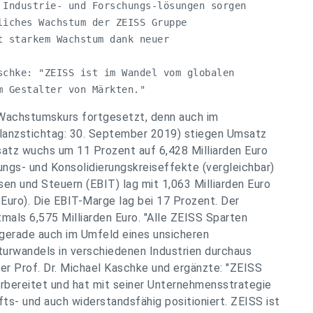
 Industrie- und Forschungs-lösungen sorgen 

liches Wachstum der ZEISS Gruppe 

 starkem Wachstum dank neuer

schke: "ZEISS ist im Wandel vom globalen

m Gestalter von Märkten."
n Wachstumskurs fortgesetzt, denn auch im
lanzstichtag: 30. September 2019) stiegen Umsatz
atz wuchs um 11 Prozent auf 6,428 Milliarden Euro
rungs- und Konsolidierungskreiseffekte (vergleichbar)
sen und Steuern (EBIT) lag mit 1,063 Milliarden Euro
 Euro). Die EBIT-Marge lag bei 17 Prozent. Der
mals 6,575 Milliarden Euro. "Alle ZEISS Sparten
 gerade auch im Umfeld eines unsicheren
turwandels in verschiedenen Industrien durchaus
r Prof. Dr. Michael Kaschke und ergänzte: "ZEISS
orbereitet und hat mit seiner Unternehmensstrategie
- und auch widerstandsfähig positioniert. ZEISS ist