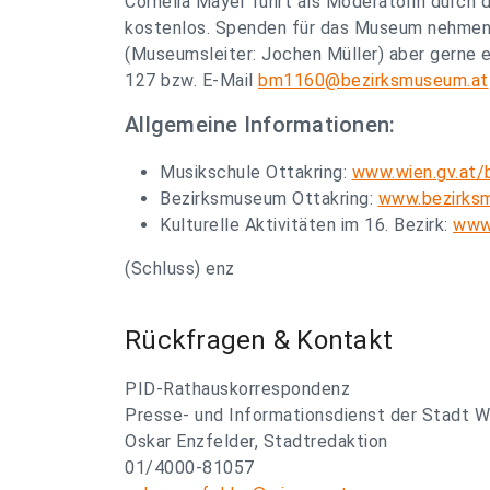
Cornelia Mayer führt als Moderatorin durch d
kostenlos. Spenden für das Museum nehmen d
(Museumsleiter: Jochen Müller) aber gerne 
127 bzw. E-Mail
bm1160@bezirksmuseum.at
Allgemeine Informationen:
Musikschule Ottakring:
www.wien.gv.at/
Bezirksmuseum Ottakring:
www.bezirks
Kulturelle Aktivitäten im 16. Bezirk:
www.
(Schluss) enz
Rückfragen & Kontakt
PID-Rathauskorrespondenz
Presse- und Informationsdienst der Stadt W
Oskar Enzfelder, Stadtredaktion
01/4000-81057