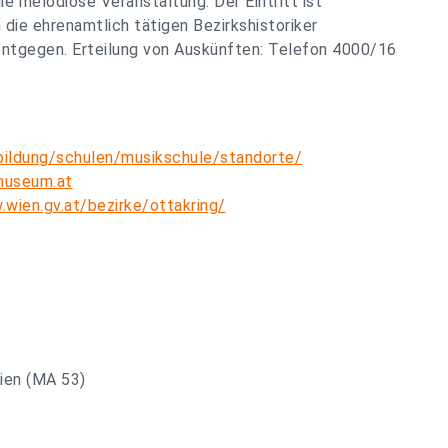
ie melodiöse Veranstaltung. Der Eintritt ist
ie ehrenamtlich tätigen Bezirkshistoriker
entgegen. Erteilung von Auskünften: Telefon 4000/16
bildung/schulen/musikschule/standorte/
museum.at
wien.gv.at/bezirke/ottakring/
ien (MA 53)