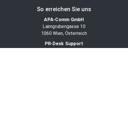
So erreichen Sie uns
APA-Comm GmbH
Laimgrubengasse 10
1060 Wien, Österreich
PR-Desk Support
Tel. +43 1 36060-5310
APA-Salesdesk
Tel. +43 1 36060-1234
comm@apa.at
Services
PR-Desk
APA-OTS-Video
APA-Fotoservice
Cookie-Präferenzen