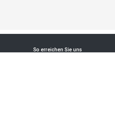
So erreichen Sie uns
APA-Comm GmbH
Laimgrubengasse 10
1060 Wien, Österreich
PR-Desk Support
Tel. +43 1 36060-5310
APA-Salesdesk
Tel. +43 1 36060-1234
comm@apa.at