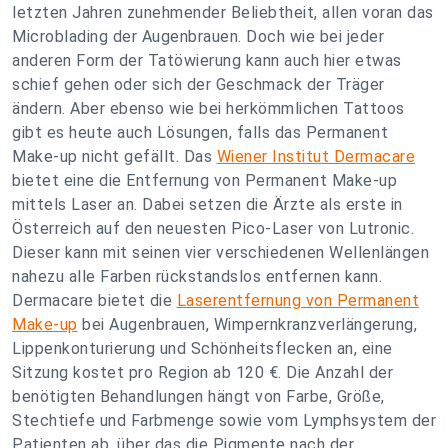
letzten Jahren zunehmender Beliebtheit, allen voran das
Microblading der Augenbrauen. Doch wie bei jeder
anderen Form der Tatöwierung kann auch hier etwas
schief gehen oder sich der Geschmack der Träger
ändern. Aber ebenso wie bei herkömmlichen Tattoos
gibt es heute auch Lösungen, falls das Permanent
Make-up nicht gefällt. Das
Wiener Institut Dermacare
bietet eine die Entfernung von Permanent Make-up
mittels Laser an. Dabei setzen die Ärzte als erste in
Österreich auf den neuesten Pico-Laser von Lutronic.
Dieser kann mit seinen vier verschiedenen Wellenlängen
nahezu alle Farben rückstandslos entfernen kann.
Dermacare bietet die
Laserentfernung von Permanent
Make-up
bei Augenbrauen, Wimpernkranzverlängerung,
Lippenkonturierung und Schönheitsflecken an, eine
Sitzung kostet pro Region ab 120 €. Die Anzahl der
benötigten Behandlungen hängt von Farbe, Größe,
Stechtiefe und Farbmenge sowie vom Lymphsystem der
Patienten ab, über das die Pigmente nach der