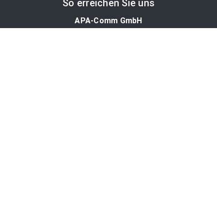
So erreichen Sie uns
APA-Comm GmbH
Laimgrubengasse 10
1060 Wien, Österreich
PR-Desk Support
Tel. +43 1 36060-5310
APA-Salesdesk
Tel. +43 1 36060-1234
comm@apa.at
Services
PR-Desk
APA-OTS-Video
APA-Fotoservice
Cookie-Präferenzen