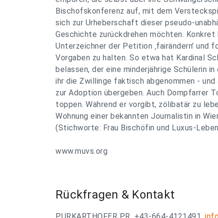
Bischofskonferenz auf, mit dem Versteckspie
sich zur Urheberschaft dieser pseudo-unabh
Geschichte zurückdrehen möchten. Konkret kr
Unterzeichner der Petition ‚fairändern’ und fo
Vorgaben zu halten. So etwa hat Kardinal Sc
belassen, der eine minderjährige Schülerin i
ihr die Zwillinge faktisch abgenommen - und
zur Adoption übergeben. Auch Dompfarrer Toni
toppen. Während er vorgibt, zölibatär zu lebe
Wohnung einer bekannten Journalistin in Wi
(Stichworte: Frau Bischöfin und Luxus-Leben)
www.muvs.org
Rückfragen & Kontakt
PURKARTHOFER PR, +43-664-4121491,
inf