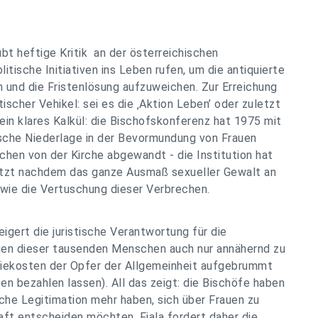
bt heftige Kritik an der österreichischen
tische Initiativen ins Leben rufen, um die antiquierte
n und die Fristenlösung aufzuweichen. Zur Erreichung
tischer Vehikel: sei es die ‚Aktion Leben’ oder zuletzt
er ein klares Kalkül: die Bischofskonferenz hat 1975 mit
rische Niederlage in der Bevormundung von Frauen
chen von der Kirche abgewandt - die Institution hat
uletzt nachdem das ganze Ausmaß sexueller Gewalt an
wie die Vertuschung dieser Verbrechen.
igert die juristische Verantwortung für die
gen dieser tausenden Menschen auch nur annähernd zu
piekosten der Opfer der Allgemeinheit aufgebrummt
en bezahlen lassen). All das zeigt: die Bischöfe haben
sche Legitimation mehr haben, sich über Frauen zu
ft entscheiden möchten. Fiala fordert daher die