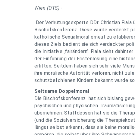
Wien (OTS) -
Der Verhütungsexperte DDr. Christian Fiala ü
Bischofskonferenz. Diese würde verdeckt poli
katholische Sexualmoral erneut zu etabliere
dieses Ziels bedient sie sich verdeckter poli
die Initiative ‚fairändern’. Fiala sieht dahint
der Einführung der Fristenlösung eine histo
erlitten. Seitdem haben sich sehr viele Mens
ihre moralische Autorität verloren, nicht z
schutzbefohlenen Kindern bekannt wurde so
Seltsame Doppelmoral
Die Bischofskonferenz hat sich bislang gewe
psychischen und physischen Traumatisierun
übernehmen. Stattdessen hat sie die Thera
(und die Sozialversicherung die Therapiekost
längst selbst erkannt, dass sie keine morali
empören, die selbst über ihre Schwangerscha