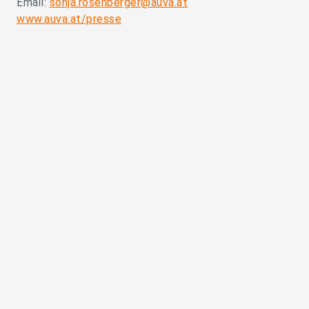
Email:
sonja.rosenberger@auva.at
www.auva.at/presse