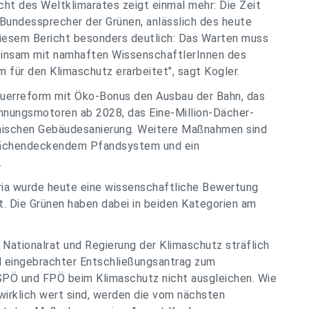
cht des Weltklimarates zeigt einmal mehr: Die Zeit
, Bundessprecher der Grünen, anlässlich des heute
 diesem Bericht besonders deutlich: Das Warten muss
einsam mit namhaften WissenschaftlerInnen des
ür den Klimaschutz erarbeitet", sagt Kogler.
euerreform mit Öko-Bonus den Ausbau der Bahn, das
nnungsmotoren ab 2028, das Eine-Million-Dächer-
mischen Gebäudesanierung. Weitere Maßnahmen sind
t flächendeckendem Pfandsystem und ein
.
ria wurde heute eine wissenschaftliche Bewertung
. Die Grünen haben dabei in beiden Kategorien am
 Nationalrat und Regierung der Klimaschutz sträflich
hl eingebrachter Entschließungsantrag zum
SPÖ und FPÖ beim Klimaschutz nicht ausgleichen. Wie
wirklich wert sind, werden die vom nächsten