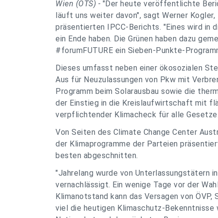
Wien (OTS) -
"Der heute veröffentlichte Beri
läuft uns weiter davon", sagt Werner Kogler
präsentierten IPCC-Berichts. "Eines wird in
ein Ende haben. Die Grünen haben dazu gem
#forumFUTURE ein Sieben-Punkte-Programm f
Dieses umfasst neben einer ökosozialen St
Aus für Neuzulassungen von Pkw mit Verbre
Programm beim Solarausbau sowie die ther
der Einstieg in die Kreislaufwirtschaft mi
verpflichtender Klimacheck für alle Gesetze
Von Seiten des Climate Change Center Aust
der Klimaprogramme der Parteien präsentiert
besten abgeschnitten.
"Jahrelang wurde von Unterlassungstätern in
vernachlässigt. Ein wenige Tage vor der Wa
Klimanotstand kann das Versagen von ÖVP, 
viel die heutigen Klimaschutz-Bekenntnisse 