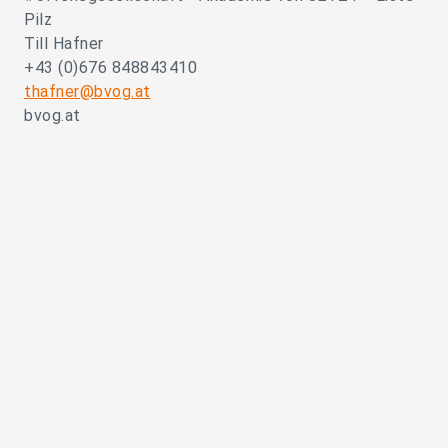
Pilz
Till Hafner
+43 (0)676 848843410
thafner@bvog.at
bvog.at