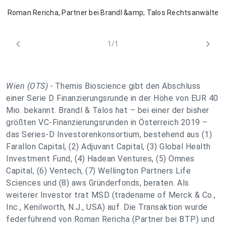
Roman Rericha, Partner bei Brandl &amp; Talos Rechtsanwälte
chevron_left
chevron_right
1/1
Wien (OTS) -
Themis Bioscience gibt den Abschluss
einer Serie D Finanzierungsrunde in der Höhe von EUR 40
Mio. bekannt. Brandl & Talos hat – bei einer der bisher
größten VC-Finanzierungsrunden in Österreich 2019 –
das Series-D Investorenkonsortium, bestehend aus (1)
Farallon Capital, (2) Adjuvant Capital, (3) Global Health
Investment Fund, (4) Hadean Ventures, (5) Omnes
Capital, (6) Ventech, (7) Wellington Partners Life
Sciences und (8) aws Gründerfonds, beraten. Als
weiterer Investor trat MSD (tradename of Merck & Co.,
Inc., Kenilworth, N.J., USA) auf. Die Transaktion wurde
federführend von Roman Rericha (Partner bei BTP) und