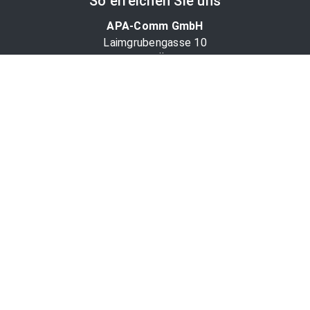
So erreichen Sie uns
APA-Comm GmbH
Laimgrubengasse 10
1060 Wien, Österreich
PR-Desk Support
Tel. +43 1 36060-5310
APA-Salesdesk
Tel. +43 1 36060-1234
comm@apa.at
Services
PR-Desk
APA-OTS-Video
APA-Fotoservice
Cookie-Präferenzen