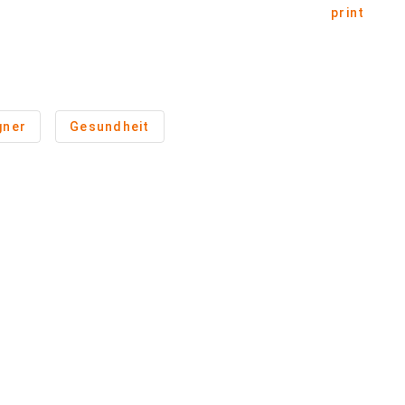
print
gner
Gesundheit