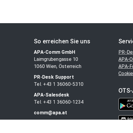
So erreichen Sie uns
Serv
APA-Comm GmbH
PR-De
Laimgrubengasse 10
APA-O
1060 Wien, Österreich
APA-F
Cookie
PR-Desk Support
Tel. +43 1 36060-5310
OTS-
APA-Salesdesk
Tel. +43 1 36060-1234
comm@apa.at