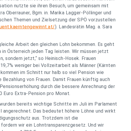
sation nutzte sie ihren Besuch, um gemeinsam mit
ra Oberrauner, Bgm. in. Marika Lagger-Pöllinger und
tischen Themen und Zielsetzung der SPÖ vorzustellen
ruent.kaerntengewinnt.at/
). Landesrätin Mag. a. Sara
 gleiche Arbeit den gleichen Lohn bekommen. Es geht
n in Österreich jeden Tag leisten. Wir müssen jetzt
n, sondern jetzt,“ so Heinisch-Hosek. Frauen
19,7% weniger bei Vollzeitarbeit als Männer (Kärnten
ekommen im Schnitt nur halb so viel Pension wie
e Bezahlung von Frauen. Damit Frauen künftig auch
e Pensionserhöhung durch die bessere Anrechnung der
50 Euro Extra-Pension pro Monat.
urden bereits wichtige Schritte im Juli im Parlament
ll angerechnet. Das bedeutet höhere Löhne und wirkt
digungsschutz aus. Trotzdem ist die
fordern wir ein Lohntransparenzgesetz. Und wir