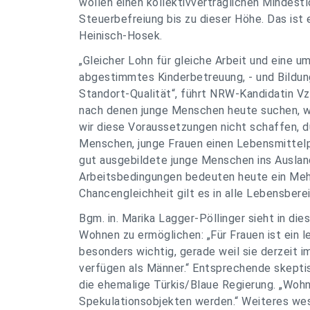
wollen einen kollektivvertraglichen Mindest
Steuerbefreiung bis zu dieser Höhe. Das ist e
Heinisch-Hosek.
„Gleicher Lohn für gleiche Arbeit und eine u
abgestimmtes Kinderbetreuung, - und Bildung
Standort-Qualität“, führt NRW-Kandidatin Vzb
nach denen junge Menschen heute suchen, w
wir diese Voraussetzungen nicht schaffen, d
Menschen, junge Frauen einen Lebensmittelp
gut ausgebildete junge Menschen ins Ausland
Arbeitsbedingungen bedeuten heute ein Mehr 
Chancengleichheit gilt es in alle Lebensbere
Bgm. in. Marika Lagger-Pöllinger sieht in d
Wohnen zu ermöglichen: „Für Frauen ist ei
besonders wichtig, gerade weil sie derzeit 
verfügen als Männer.“ Entsprechende skeptis
die ehemalige Türkis/Blaue Regierung. „Wohn
Spekulationsobjekten werden.“ Weiteres wes