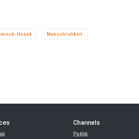
inisch-Hosek
Menschlichkeit
ices
Channels
sk
Politik