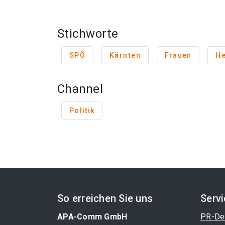
Stichworte
SPÖ
Kärnten
Frauen
He
Channel
Politik
So erreichen Sie uns
Serv
APA-Comm GmbH
PR-De