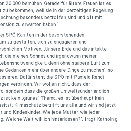
on 20.000 bemühen. Gerade für ältere Frauen ist es
t zu bekommen, weil sie in der derzeitigen Regelung
rechnung besonders betroffen sind und oft mit
Pension zu erwarten haben.“
 der SPÖ Kärnten in der bevorstehenden
 um zu gestalten, sich zu engagieren und
sönlichen Motiven: „Unsere Erde und das intakte
uch die meines Sohnes und irgendwann meiner
r Lebensnotwendigkeit, denn ohne saubere Luft zum
ne Gedanken mehr über andere Dinge zu machen“, so
assieren. Dafür steht die SPÖ mit Pamela Rendi-
gen verbinden. Wir wollen nicht, dass der
rd, sondern dass die großen Umweltsünder endlich
ist kein „grünes“ Thema, es ist überhaupt kein
itzt. Klimaschutz betrifft uns alle und wir sind jetzt
 und Kindeskinder. Wie jede Mutter, wie jeder
g: Welche Welt will ich hinterlassen?“, fragt Katholnig