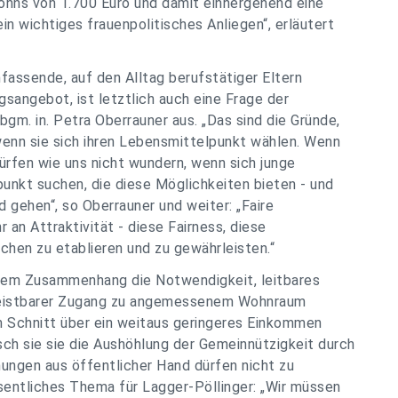
lohns von 1.700 Euro und damit einhergehend eine
in wichtiges frauenpolitisches Anliegen“, erläutert
mfassende, auf den Alltag berufstätiger Eltern
sangebot, ist letztlich auch eine Frage der
gm. in. Petra Oberrauner aus. „Das sind die Gründe,
enn sie sich ihren Lebensmittelpunkt wählen. Wenn
ürfen wie uns nicht wundern, wenn sich junge
unkt suchen, die diese Möglichkeiten bieten - und
 gehen“, so Oberrauner und weiter: „Faire
an Attraktivität - diese Fairness, diese
ichen zu etablieren und zu gewährleisten.“
iesem Zusammenhang die Notwendigkeit, leitbares
n leistbarer Zugang zu angemessenem Wohnraum
im Schnitt über ein weitaus geringeres Einkommen
ch sie sie die Aushöhlung der Gemeinnützigkeit durch
ungen aus öffentlicher Hand dürfen nicht zu
entliches Thema für Lagger-Pöllinger: „Wir müssen