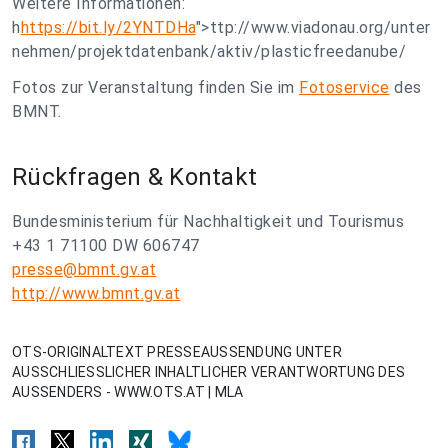
Weitere Informationen:
h
https://bit.ly/2YNTDHa
">ttp://www.viadonau.org/unter
nehmen/projektdatenbank/aktiv/plasticfreedanube/
Fotos zur Veranstaltung finden Sie im
Fotoservice
des
BMNT.
Rückfragen & Kontakt
Bundesministerium für Nachhaltigkeit und Tourismus
+43 1 71100 DW 606747
presse@bmnt.gv.at
http://www.bmnt.gv.at
OTS-ORIGINALTEXT PRESSEAUSSENDUNG UNTER
AUSSCHLIESSLICHER INHALTLICHER VERANTWORTUNG DES
AUSSENDERS - WWW.OTS.AT | MLA