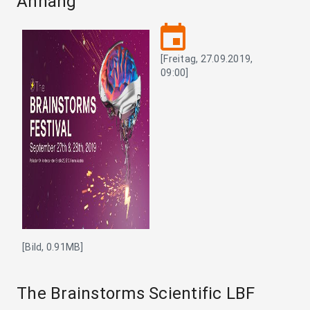
Anhang
event
[Freitag, 27.09.2019,
09:00]
[Bild, 0.91MB]
The Brainstorms Scientific LBF