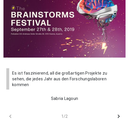
Es ist faszinierend, all die großartigen Projekte zu
sehen, die jedes Jahr aus den Forschungslaboren
kommen
Sabria Lagoun
chevron_left
chevron_right
1/2