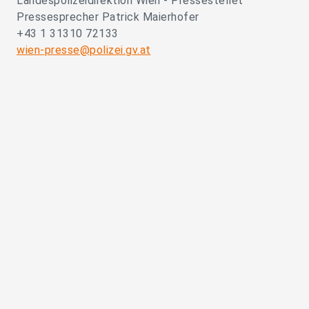
Landespolizeidirektion Wien - Pressestellet
Pressesprecher Patrick Maierhofer
+43 1 31310 72133
wien-presse@polizei.gv.at