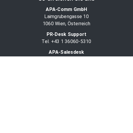
APA-Comm GmbH
Laimgrubengasse 10
1060 Wien, Österreich
PR-Desk Support
Tel. +43 1 36060-5310
APA-Salesdesk
Tel. +43 1 36060-1234
comm@apa.at
Services
PR-Desk
APA-OTS-Video
APA-Fotoservice
Cookie-Präferenzen