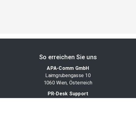
So erreichen Sie uns
APA-Comm GmbH
Laimgrubengasse 10
1060 Wien, Österreich
PR-Desk Support
Tel. +43 1 36060-5310
APA-Salesdesk
Tel. +43 1 36060-1234
comm@apa.at