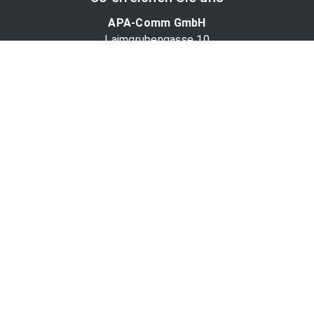
APA-Comm GmbH
Laimgrubengasse 10
1060 Wien, Österreich
PR-Desk Support
Tel. +43 1 36060-5310
APA-Salesdesk
Tel. +43 1 36060-1234
comm@apa.at
Services
PR-Desk
APA-OTS-Video
APA-Fotoservice
Cookie-Präferenzen