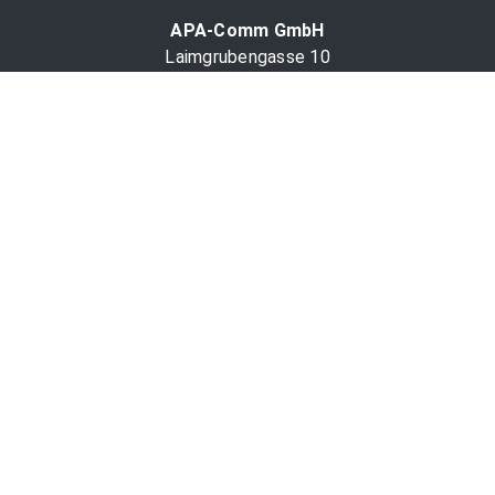
APA-Comm GmbH
Laimgrubengasse 10
1060 Wien, Österreich
PR-Desk Support
Tel. +43 1 36060-5310
APA-Salesdesk
Tel. +43 1 36060-1234
comm@apa.at
Services
PR-Desk
APA-OTS-Video
APA-Fotoservice
Cookie-Präferenzen