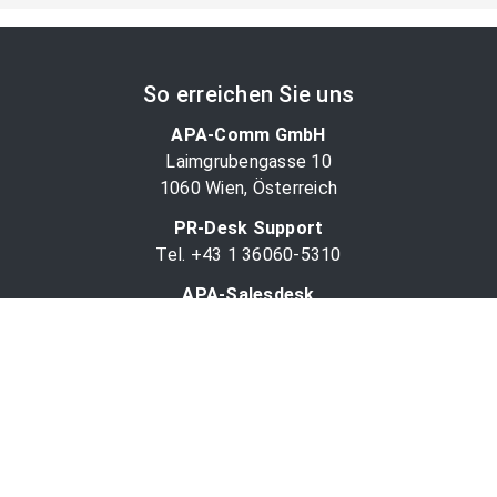
So erreichen Sie uns
APA-Comm GmbH
Laimgrubengasse 10
1060 Wien, Österreich
PR-Desk Support
Tel. +43 1 36060-5310
APA-Salesdesk
Tel. +43 1 36060-1234
comm@apa.at
Services
PR-Desk
APA-OTS-Video