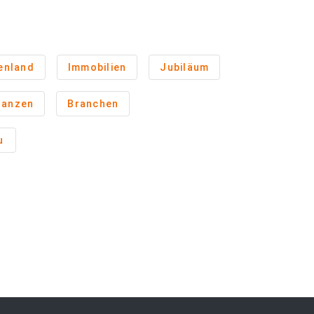
enland
Immobilien
Jubiläum
nanzen
Branchen
u