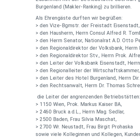
Burgenland (Makler-Ranking) zu brillieren.
Als Ehrengäste durften wir begrüßen:
> den Vize-Bgmstr. der Freistadt Eisenstadt,
> den Hausherrn, Herrn Consul Alfred R. Tom
> den Herrn Senator, Nationalrat A.D. Otto P
> den Regionaldirektor der Volksbank, Herrn 
> den Regionaldirektor Stv., Herrn Prok. Alfr
> den Leiter der Volksbank Eisenstadt, Herrn
> den Regionalleiter der Wirtschaftskammer, 
> den Leiter des Hotel Burgenland, Herrn Dir.
> den Rechtsanwalt, Herrn Dr. Thomas Schre
die Leiter der angrenzenden Betriebstätten
> 1150 Wien, Prok. Markus Kaiser BA,
> 2460 Bruck a.d.L., Herrn Mag. Sedlar,
> 2500 Baden, Frau Silvia Maschat,
> 2700 Wr. Neustadt, Frau Birgit Prohaska
sowie viele Kolleginnen und Kollegen, Kunde