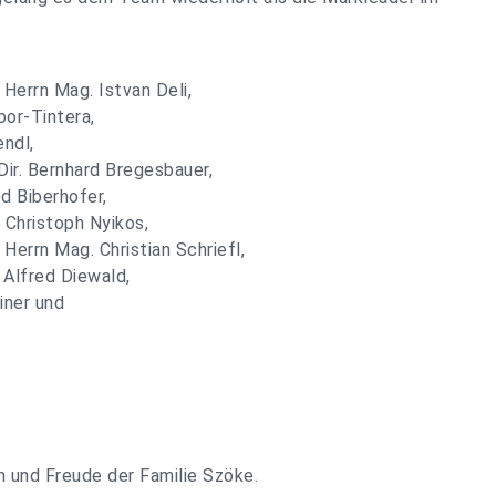
 Herrn Mag. Istvan Deli,
bor-Tintera,
endl,
Dir. Bernhard Bregesbauer,
ed Biberhofer,
 Christoph Nyikos,
Herrn Mag. Christian Schriefl,
 Alfred Diewald,
iner und
:
n und Freude der Familie Szöke.