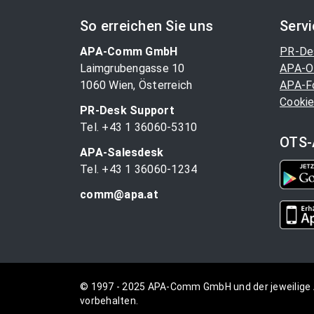
So erreichen Sie uns
Serv
APA-Comm GmbH
PR-De
Laimgrubengasse 10
APA-O
1060 Wien, Österreich
APA-F
Cookie
PR-Desk Support
Tel. +43 1 36060-5310
OTS-
APA-Salesdesk
Tel. +43 1 36060-1234
comm@apa.at
© 1997 - 2025 APA-Comm GmbH und der jeweilige 
vorbehalten.