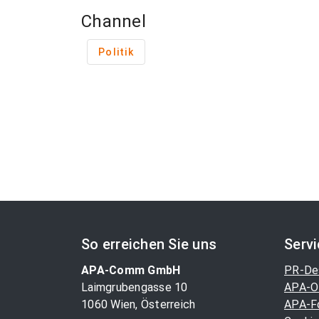
Channel
Politik
So erreichen Sie uns
Serv
APA-Comm GmbH
PR-De
Laimgrubengasse 10
APA-O
1060 Wien, Österreich
APA-F