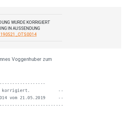
DUNG WURDE KORRIGIERT
UNG IN AUSSENDUNG
190521_OTS0014
ohannes Voggenhuber zum
------------------

 korrigiert.           --

014 vom 21.05.2019     --

-------------------------