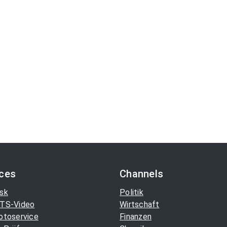
ices
Channels
sk
Politik
TS-Video
Wirtschaft
otoservice
Finanzen