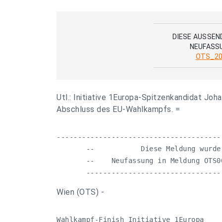
DIESE AUSSEN
NEUFASS
OTS_20
Utl.: Initiative 1Europa-Spitzenkandidat J
Abschluss des EU-Wahlkampfs. =
---------------------------------------
       --           Diese Meldung wurde
       --    Neufassung in Meldung OTS0
       --------------------------------
Wien (OTS) -
Wahlkampf-Finish Initiative 1Europa
