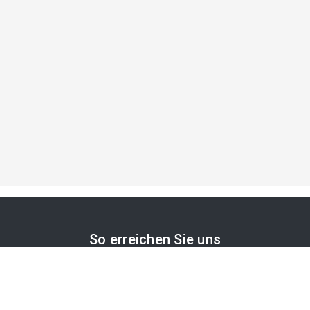
So erreichen Sie uns
APA-Comm GmbH
Laimgrubengasse 10
1060 Wien, Österreich